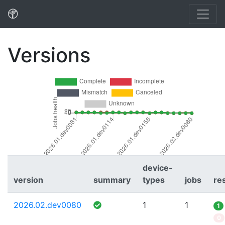
Versions
device-
version
summary
types
jobs
re
2026.02.dev0080
1
1
1
0